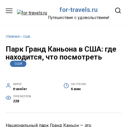
Перейти
for-travels.ru
к
содержанию
Путешествие с удовольствием!
ГЛАВНАЯ
»
США
Парк Гранд Каньона в США: где
находится, что посмотреть
США
АВТОР
НА ЧТЕНИЕ
traveler
6 мин
ПРОСМОТРОВ
228
Национальный парк Гранд Каньон — это