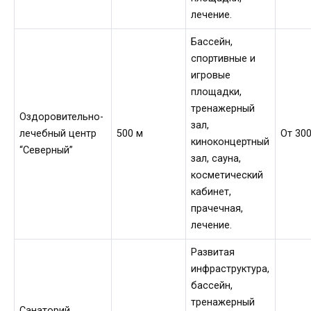
лечение.
Бассейн,
спортивные и
игровые
площадки,
тренажерный
Оздоровительно-
зал,
лечебный центр
500 м
От 300
киноконцертный
“Северный”
зал, сауна,
косметический
кабинет,
прачечная,
лечение.
Развитая
инфраструктура,
бассейн,
тренажерный
Санаторий