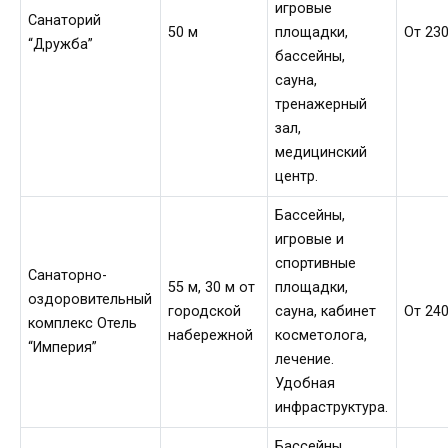
игровые
Санаторий
50 м
площадки,
От 230
“Дружба”
бассейны,
сауна,
тренажерный
зал,
медицинский
центр.
Бассейны,
игровые и
спортивные
Санаторно-
55 м, 30 м от
площадки,
оздоровительный
городской
сауна, кабинет
От 240
комплекс Отель
набережной
косметолога,
“Империя”
лечение.
Удобная
инфраструктура.
Бассейны,