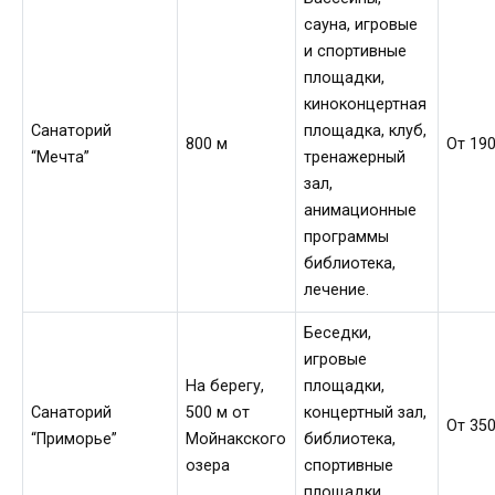
сауна, игровые
и спортивные
площадки,
киноконцертная
Санаторий
площадка, клуб,
800 м
От 190
“Мечта”
тренажерный
зал,
анимационные
программы
библиотека,
лечение.
Беседки,
игровые
На берегу,
площадки,
Санаторий
500 м от
концертный зал,
От 350
“Приморье”
Мойнакского
библиотека,
озера
спортивные
площадки,