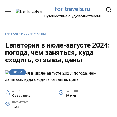
Перейти
for-travels.ru
к
содержанию
Путешествие с удовольствием!
ГЛАВНАЯ
»
РОССИЯ
»
КРЫМ
Евпатория в июле-августе 2024:
погода, чем заняться, куда
сходить, отзывы, цены
КРЫМ
АВТОР
НА ЧТЕНИЕ
Северянка
19 мин
ПРОСМОТРОВ
1.2к.