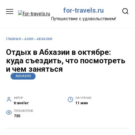
Перейти
for-travels.ru
к
содержанию
Путешествие с удовольствием!
ГЛАВНАЯ
»
АЗИЯ
»
АБХАЗИЯ
Отдых в Абхазии в октябре:
куда съездить, что посмотреть
и чем заняться
АБХАЗИЯ
АВТОР
НА ЧТЕНИЕ
traveler
11 мин
ПРОСМОТРОВ
735