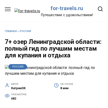
Перейти
for-travels.ru
к
содержанию
Путешествие с удовольствием!
ГЛАВНАЯ
»
РОССИЯ
7+ озер Ленинградской области:
полный гид по лучшим местам
для купания и отдыха
РОССИЯ
АВТОР
НА ЧТЕНИЕ
КатринОК
8 мин
ПРОСМОТРОВ
682