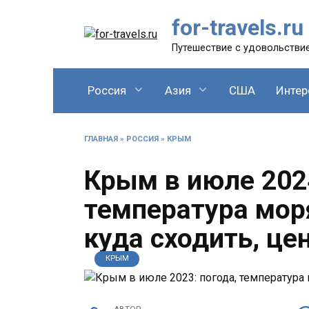
Перейти
for-travels.ru
к
содержанию
Путешествие с удовольстви
Россия
Азия
США
Интер
ГЛАВНАЯ
»
РОССИЯ
»
КРЫМ
Крым в июле 2024
температура моря
куда сходить, це
КРЫМ