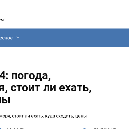
ем!
есное
: погода,
, стоит ли ехать,
ны