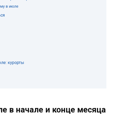
ыму в июле
ься
юле: курорты
е в начале и конце месяца