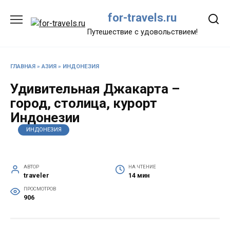
Перейти
for-travels.ru
к
содержанию
Путешествие с удовольствием!
ГЛАВНАЯ
»
АЗИЯ
»
ИНДОНЕЗИЯ
Удивительная Джакарта –
город, столица, курорт
Индонезии
ИНДОНЕЗИЯ
АВТОР
НА ЧТЕНИЕ
traveler
14 мин
ПРОСМОТРОВ
906