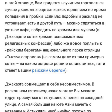
в этой столице, Вам придется научиться торговаться
лучше дьявола, а еще запастись терпением во время
попадания в пробки. Если Вас подобный расклад не
устраивает, есть и другой путь – можно спрятаться в
уютное кафе, побродить по храмам или музеям (в
Джакарете сотни храмов всевозможных
религиозных конфессий) либо же вовсе поплыть к
«райским берегам» национального парка столицы
«Тысяча островов» (на самом деле их там примерно
сотня – на каком острове решите остановиться, тот и
станет Вашим
райским берегом
).
Джакарта совмещает в себе несовместимое. В
роскошном пятизвездночном отеле Вы можете
вдруг проснуться от петушиного пения на соседней
улице. А самая большая на юге Азии мечеть с
названием Истикляль необычайно похожа по