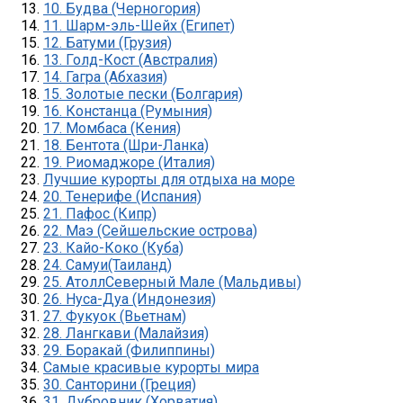
10. Будва (Черногория)
11. Шарм-эль-Шейх (Египет)
12. Батуми (Грузия)
13. Голд-Кост (Австралия)
14. Гагра (Абхазия)
15. Золотые пески (Болгария)
16. Констанца (Румыния)
17. Момбаса (Кения)
18. Бентота (Шри-Ланка)
19. Риомаджоре (Италия)
Лучшие курорты для отдыха на море
20. Тенерифе (Испания)
21. Пафос (Кипр)
22. Маэ (Сейшельские острова)
23. Кайо-Коко (Куба)
24. Самуи(Таиланд)
25. АтоллСеверный Мале (Мальдивы)
26. Нуса-Дуа (Индонезия)
27. Фукуок (Вьетнам)
28. Лангкави (Малайзия)
29. Боракай (Филиппины)
Самые красивые курорты мира
30. Санторини (Греция)
31. Дубровник (Хорватия)