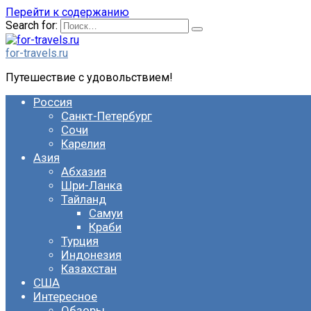
Перейти к содержанию
Search for:
for-travels.ru
Путешествие с удовольствием!
Россия
Санкт-Петербург
Сочи
Карелия
Азия
Абхазия
Шри-Ланка
Тайланд
Самуи
Краби
Турция
Индонезия
Казахстан
США
Интересное
Обзоры