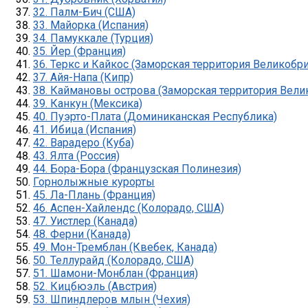
32. Палм-Бич (США)
33. Майорка (Испания)
34. Памуккале (Турция)
35. Йер (Франция)
36. Теркс и Кайкос (Заморская территория Великобр
37. Айя-Напа (Кипр)
38. Каймановы острова (Заморская территория Вели
39. Канкун (Мексика)
40. Пуэрто-Плата (Доминиканская Республика)
41. Ибица (Испания)
42. Варадеро (Куба)
43. Ялта (Россия)
44. Бора-Бора (Французская Полинезия)
Горнолыжные курорты
45. Ла-Плань (Франция)
46. Аспен-Хайлендс (Колорадо, США)
47. Уистлер (Канада)
48. Ферни (Канада)
49. Мон-Тремблан (Квебек, Канада)
50. Теллурайд (Колорадо, США)
51. Шамони-Монблан (Франция)
52. Кицбюэль (Австрия)
53. Шпиндлеров млын (Чехия)