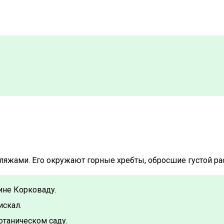
ляжами. Его окружают горные хребты, обросшие густой ра
ине Корковаду.
искал.
таническом саду.