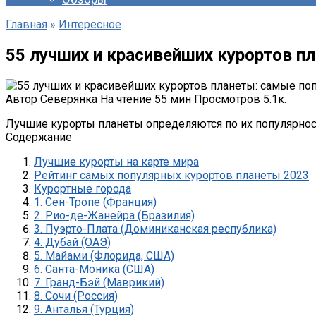
Главная
»
Интересное
55 лучших и красивейших курортов п
Автор
Северянка
На чтение
55 мин
Просмотров
5.1к.
Лучшие курорты планеты определяются по их популярности
Содержание
Лучшие курорты на карте мира
Рейтинг самых популярных курортов планеты 2023
Курортные города
1. Сен-Тропе (Франция)
2. Рио-де-Жанейра (Бразилия)
3. Пуэрто-Плата (Доминиканская республика)
4. Дубай (ОАЭ)
5. Майами (Флорида, США)
6. Санта-Моника (США)
7. Гранд-Бэй (Маврикий)
8. Сочи (Россия)
9. Анталья (Турция)